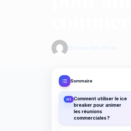
commerc
1 février 2023
•
12 min
Sommaire
Comment utiliser le ice
H1
breaker pour animer
les réunions
commerciales ?