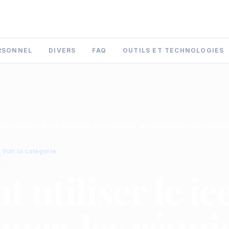
RSONNEL
DIVERS
FAQ
OUTILS ET TECHNOLOGIES
t utiliser le ice breaker pour animer les réunions commercia
Voir la catégorie
utiliser le ic
mer les réuni